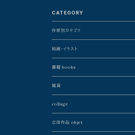
CATEGORY
作家別カテゴリ
星野時環
絵画・イラスト
久保田昭宏
よこやまぺん
書籍 books
建石修志
戸田勝久
星野時環
雑貨
山本佳世
kazeasobi
山本佳世
アトリエJALANJALAN
collage
中川ユウヰチ
建石修志
空中線書局／Atelier空中線
ふじわら工房
山本佳世
立体作品 objet