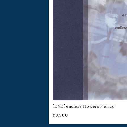
【DVD】endless flowers／erico
¥3,500