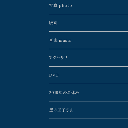
手製本
川島朗
中村淳次
銀河通信社
雨花
中川ユウヰチ
久保田昭宏
写真 photo
松島智里
ゲツメン
よこやまぺん
中川ユウヰチ
松島智里
星野時環
久保田昭宏
版画
雨花
うたうた星
鴨沢祐仁
よりそう
百瀬靖子
雨花
Erico
イイノチエ
音楽 music
よこやまぺん
mato*noji
森元暢之
タニザワピーチ
久保田昭宏
山本佳世
アクセサリ
イイノチエ
チヨト
ミズタニカエコ
monoclone
星野時環
百瀬靖子
AzulFábrica+spinn
DVD
Rosa_Mystica
mono clone
よこやまぺん
川島朗
黒田武志
雨花
2019年の夏休み
中村淳次
meme
山本佳世
Rosa_Mystica
タニザワピーチ
星の王子さま
チヨト
茨弓月
Old's Gallery
星海月舎