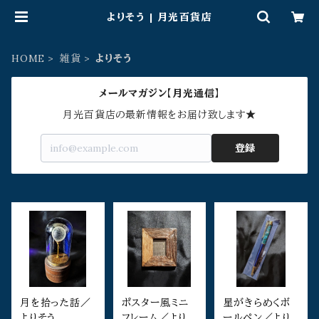
よりそう | 月光百貨店
HOME
雑貨
よりそう
メールマガジン【月光通信】
月光百貨店の最新情報をお届け致します★
登録
月を拾った話／
ポスター風ミニ
星がきらめくボ
よりそう
フレーム／よりそ
ールペン／より