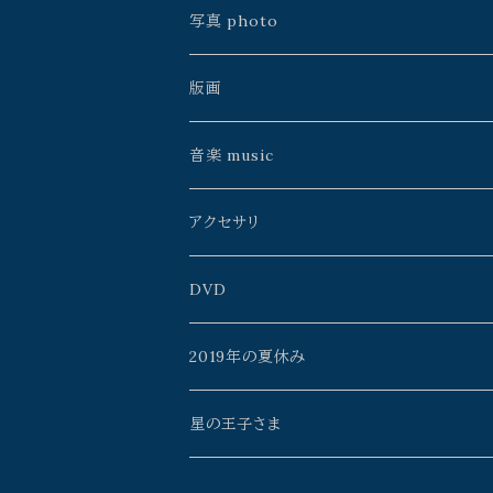
手製本
川島朗
中村淳次
銀河通信社
雨花
中川ユウヰチ
久保田昭宏
写真 photo
松島智里
ゲツメン
よこやまぺん
中川ユウヰチ
松島智里
星野時環
久保田昭宏
版画
雨花
うたうた星
鴨沢祐仁
よりそう
百瀬靖子
雨花
Erico
イイノチエ
音楽 music
よこやまぺん
mato*noji
森元暢之
タニザワピーチ
久保田昭宏
山本佳世
アクセサリ
イイノチエ
チヨト
ミズタニカエコ
monoclone
星野時環
百瀬靖子
AzulFábrica+spinn
DVD
Rosa_Mystica
mono clone
よこやまぺん
川島朗
黒田武志
雨花
2019年の夏休み
中村淳次
meme
山本佳世
Rosa_Mystica
タニザワピーチ
星の王子さま
チヨト
茨弓月
Old's Gallery
星海月舎