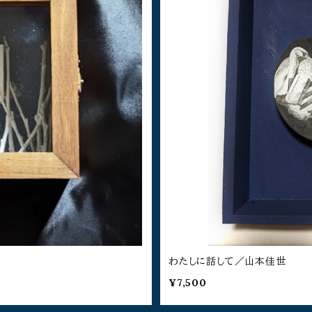
わたしに話して／山本佳世
¥7,500