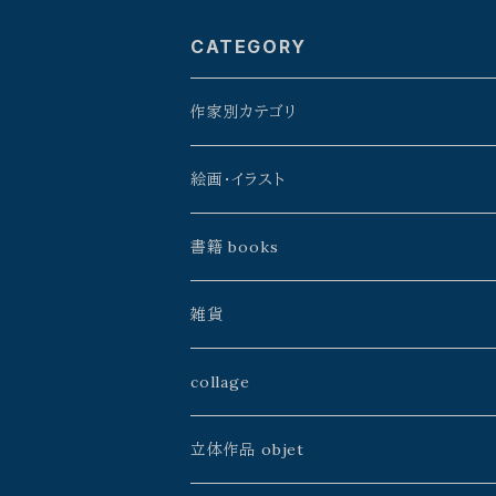
CATEGORY
作家別カテゴリ
星野時環
絵画・イラスト
久保田昭宏
よこやまぺん
書籍 books
建石修志
戸田勝久
星野時環
雑貨
山本佳世
kazeasobi
山本佳世
アトリエJALANJALAN
collage
中川ユウヰチ
建石修志
空中線書局／Atelier空中線
ふじわら工房
山本佳世
立体作品 objet