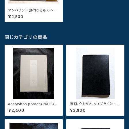
アンパサンド 詩的なるものへ 第
四号:セカイに触れる遊び
¥2,530
同じカテゴリの商品
accordion posters NATUR
版画、ウミガメ、タイプライターと
A NATURATA／村松桂
その周辺の欲望について／荒木
¥2,400
¥2,800
時彦