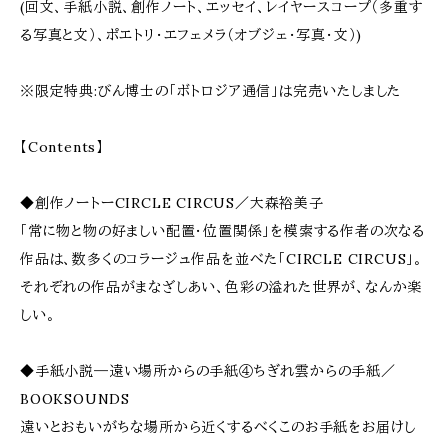
(回文、手紙小説、創作ノート、エッセイ、レイヤースコープ（多重す
る写真と文）、ポエトリ・エフェメラ（オブジェ・写真・文）)
※限定特典:びん博士の「ボトロジア通信」は完売いたしました
【Contents】
◆創作ノートーCIRCLE CIRCUS／大森裕美子
「常に物と物の好ましい配置・位置関係」を模索する作者の次なる
作品は、数多くのコラージュ作品を並べた「CIRCLE CIRCUS」。
それぞれの作品がまなざしあい、色彩の溢れた世界が、なんか楽
しい。
◆手紙小説―遠い場所からの手紙④ちぎれ雲からの手紙／
BOOKSOUNDS
遠いとおもいがちな場所から近くするべくこのお手紙をお届けし