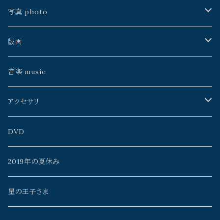
手製本
川島朗
中村淳次
銀河通信社
雨花
中川ユウヰチ
久保田昭宏
写真 photo
松島智里
ゲツメン
よこやまぺん
中川ユウヰチ
松島智里
星野時環
久保田昭宏
版画
雨花
うたうた星
鴨沢祐仁
よりそう
百瀬靖子
雨花
Erico
イイノチエ
音楽 music
よこやまぺん
mato*noji
森元暢之
タニザワピーチ
久保田昭宏
山本佳世
アクセサリ
イイノチエ
チヨト
ミズタニカエコ
monoclone
星野時環
百瀬靖子
AzulFábrica+spinn
DVD
Rosa_Mystica
mono clone
よこやまぺん
川島朗
黒田武志
雨花
2019年の夏休み
中村淳次
meme
山本佳世
Rosa_Mystica
タニザワピーチ
星の王子さま