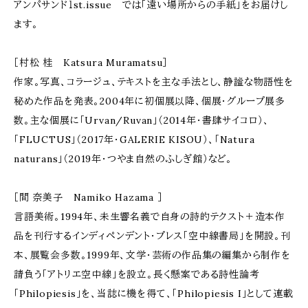
アンパサンド１st.issue では「遠い場所からの手紙」をお届けし
ます。
［村松 桂 Katsura Muramatsu］
作家。写真、コラージュ、テキストを主な手法とし、静謐な物語性を
秘めた作品を発表。2004年に初個展以降、個展・グループ展多
数。主な個展に「Urvan/Ruvan」（2014年・書肆サイコロ）、
「FLUCTUS」（2017年・GALERIE KISOU）、「Natura
naturans」（2019年・つやま自然のふしぎ館）など。
［間 奈美子 Namiko Hazama ］
言語美術。1994年、未生響名義で自身の詩的テクスト＋造本作
品を刊行するインディペンデント・プレス「空中線書局」を開設。刊
本、展覧会多数。1999年、文学・芸術の作品集の編集から制作を
請負う「アトリエ空中線」を設立。長く懸案である詩性論考
「Philopiesis」を、当誌に機を得て、「Philopiesis I」として連載