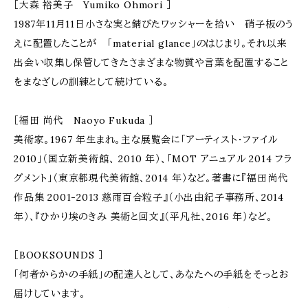
［大森 裕美子 Yumiko Ohmori ］
1987年11月11日小さな実と錆びたワッシャーを拾い 硝子板のう
えに配置したことが 「material glance」のはじまり。それ以来
出会い収集し保管してきたさまざまな物質や言葉を配置すること
をまなざしの訓練として続けている。
［福田 尚代 Naoyo Fukuda ］
美術家。1967 年生まれ。主な展覧会に「アーティスト・ファイル
2010」（国立新美術館、 2010 年）、「MOT アニュアル 2014 フラ
グメント」（東京都現代美術館、2014 年）など。著書に『福田尚代
作品集 2001-2013 慈雨百合粒子』（小出由紀子事務所、2014
年）、『ひかり埃のきみ 美術と回文』（平凡社、2016 年）など。
［BOOKSOUNDS ］
「何者からかの手紙」の配達人として、あなたへの手紙をそっとお
届けしています。