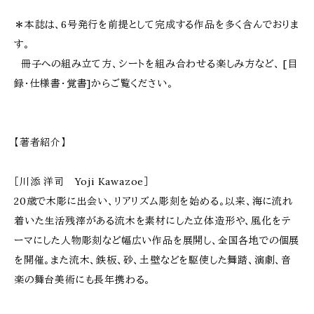
＊本誌は、6号発行を前提として完成する作品を多く含んでおりま
す。
冊子への組み立て方、シートを組み合わせる楽しみ方など、 [目
録・仕様書・覚書]からご覧ください。
【著者紹介】
［川添 洋司 Yoji Kawazoe］
20歳で木彫に出会い、リアリズム彫刻を始める。以来、海に流れ
着いた生活残滓がある流木を素材にした立体造形や、風化をテ
ーマにした人物彫刻など幅広い作品を展開し、全国各地での個展
を開催。また流木、鉄板、砂、土壁などを駆使した舞踏、演劇、音
楽の舞台美術にも長年携わる。