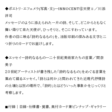
◆ポエトリ・エフェメラ(写真・文)―INNOCENT④天使ⅱ／川添
洋司
メッセージのように添えられた一片の詩、そして、どこからともなく
舞い降りて来た天使が、ひっそりと、そこにすわっています。
作者の目に映る「詩的なるもの」を、活版印刷の深みある文字と二
つ折りのカードでお届けします。
◆エッセイー詩的なるものー二十世紀美術家たちの言葉／間奈
美子
２０世紀アーティストが書き残した「詩的なるもの」をめぐる言葉を
集めて綴るエッセイ。「詩とは何か」と問われてきた近現代抒情詩
の土壌とは別の場所で、「詩的」とはどういった事象かをじっくりと
考察します。
◼︎付録｜目録・仕様書・覚書、奥付カード兼ピンナップ・ギャラリー