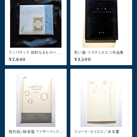
アンパサンド 詩的なるものへ 第
苦い蜜・ミズタニカエコ作品集
五号:ポエジーが降ってくる
¥2,640
¥3,500
復刻版/録音盤 ファザーランド・
スコーラ・カイロス／未生響
ジャンボリー