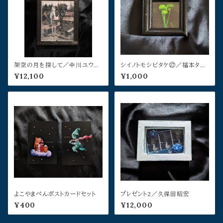
架空の月を探して／中川ユウヰ
シイノトモシビタケ⑰／福本タダ
チ
シ
¥12,100
¥1,000
よこやまぺんポストカードセット
プレゼント2／久保田昭宏
¥400
¥12,000