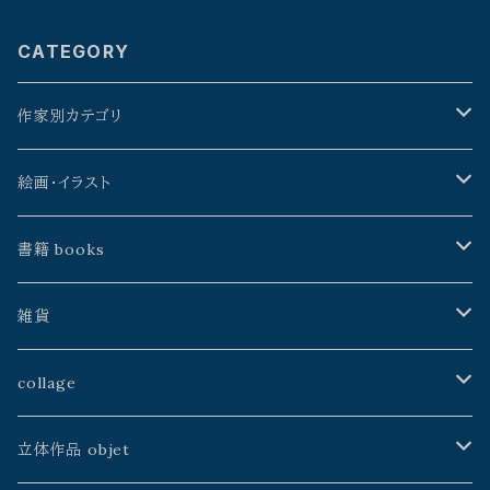
CATEGORY
作家別カテゴリ
星野時環
絵画・イラスト
久保田昭宏
よこやまぺん
書籍 books
建石修志
戸田勝久
星野時環
雑貨
山本佳世
kazeasobi
山本佳世
アトリエJALANJALAN
collage
中川ユウヰチ
建石修志
空中線書局／Atelier空中線
ふじわら工房
山本佳世
立体作品 objet