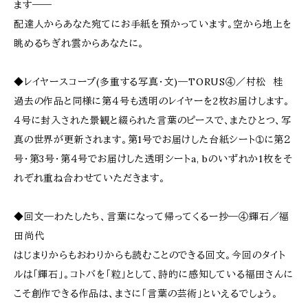
ます――
配達人からあなた宛てにお手紙を預かっています。空から地上を
眺めるちぎれ雲からあなたに。
◆レイヤースコープ(多重する写真・文)―TORUS④／村松 桂
過去の作品と同様に第４号も透明のレイヤーを2枚お届けします。
４号に封入された景観と綴られた言葉のピースで、またひとつ、写
真の世界が更新されます。第1号でお届けした台紙シート➀に第２
号・第3号・第４号でお届けした透明シートa, bのいずれか1枚をそ
れぞれ重ね合わせていただきます。
◆回文―わたしたち、言葉になって帰ってくるー抄―④輝石／福
田尚代
はじまりからもおわりからも読むことのできる回文。今回のタイト
ルは「輝石」。コトバを「粒」として、詩的に感知している福田さんに
こそ創作できる作品は、まさに「言葉の芸術」といえるでしょう。