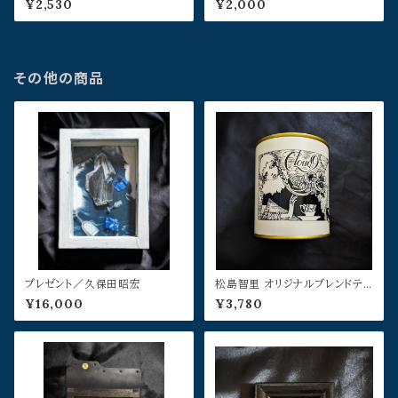
¥2,530
¥2,000
その他の商品
プレゼント／久保田昭宏
松島智里 オリジナルブレンドティ
ー
¥16,000
¥3,780