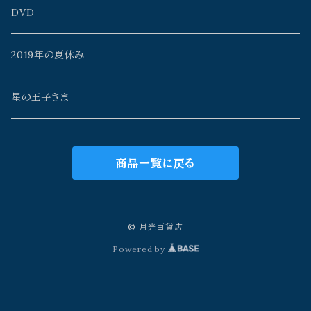
イイノチエ
チヨト
ミズタニカエコ
monoclone
星野時環
百瀬靖子
AzulFábrica+spinn
DVD
Rosa_Mystica
mono clone
よこやまぺん
川島朗
黒田武志
雨花
2019年の夏休み
中村淳次
meme
山本佳世
Rosa_Mystica
タニザワピーチ
星の王子さま
チヨト
茨弓月
Old's Gallery
星海月舎
商品一覧に戻る
ゲツメン
雀蜂子
Rosa_Mystica
Old's Gallery
meme
ミズタニカエコ
© 月光百貨店
Powered by
中村あい
笹岡茂彦