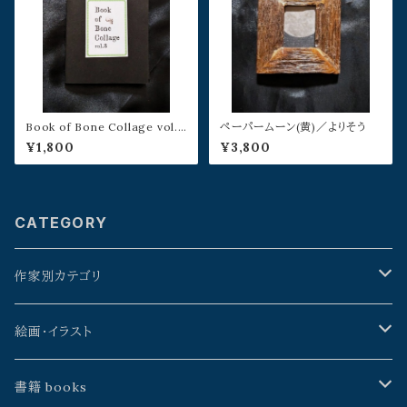
Book of Bone Collage vol.3
ペーパームーン(黄)／よりそう
／山本佳世
¥1,800
¥3,800
CATEGORY
作家別カテゴリ
星野時環
絵画・イラスト
久保田昭宏
よこやまぺん
書籍 books