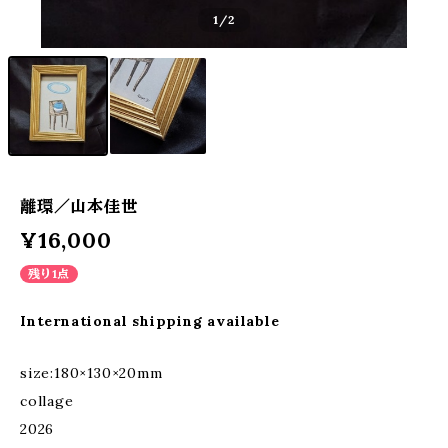
1
/2
離環／山本佳世
¥16,000
残り1点
International shipping available
size:180×130×20mm
collage
2026