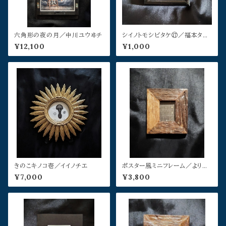
六角形の夜の月／中川ユウヰチ
シイノトモシビタケ⑰／福本タダ
シ
¥12,100
¥1,000
きのこキノコ壱／イイノチエ
ポスター風ミニフレーム／よりそ
う
¥7,000
¥3,800