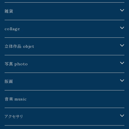
建石修志
戸田勝久
星野時環
雑貨
山本佳世
kazeasobi
山本佳世
アトリエJALANJALAN
collage
中川ユウヰチ
建石修志
空中線書局／Atelier空中線
ふじわら工房
山本佳世
立体作品 objet
手製本
川島朗
中村淳次
銀河通信社
雨花
中川ユウヰチ
久保田昭宏
写真 photo
松島智里
ゲツメン
よこやまぺん
中川ユウヰチ
松島智里
星野時環
久保田昭宏
版画
雨花
うたうた星
鴨沢祐仁
よりそう
百瀬靖子
雨花
Erico
イイノチエ
音楽 music
よこやまぺん
mato*noji
森元暢之
タニザワピーチ
久保田昭宏
山本佳世
アクセサリ