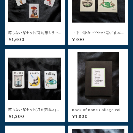
落ちない栞セット(茸幻想シリー
一千一秒カードセット②／山本
ズ)／山本佳世
佳世
¥1,600
¥300
落ちない栞セット(月を売る店)／
Book of Bone Collage vol.3
山本佳世
／山本佳世
¥1,200
¥1,800