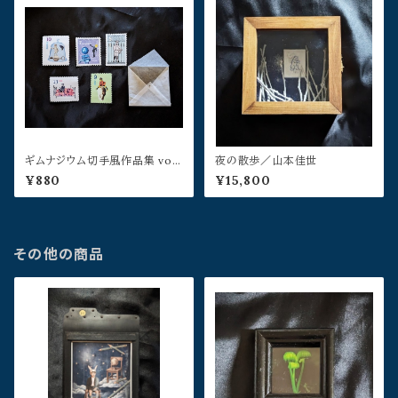
ギムナジウム切手風作品集 vol,
夜の散歩／山本佳世
1／山本佳世
¥880
¥15,800
その他の商品