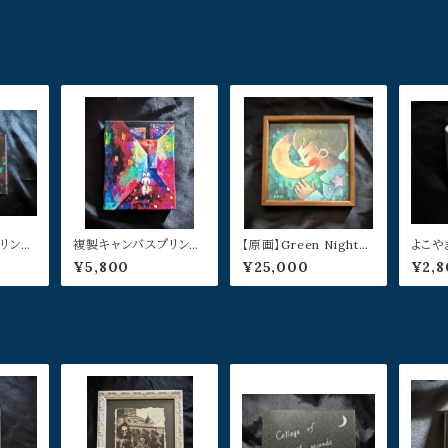
リント:
複製キャンバスプリント:
【原画】Green Night／
よこや
よこや
路地裏ウサギ／よこやま
よこやまぺん
マグカ
¥5,800
¥25,000
¥2,8
ぺん