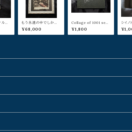
ナルブ
もう永遠の中でしか／
Collage of 1001 sec
シイノ
松島智里
ond(一千一秒のコラー
福本タ
¥68,000
¥1,800
¥1,0
ジュ)／山本佳世