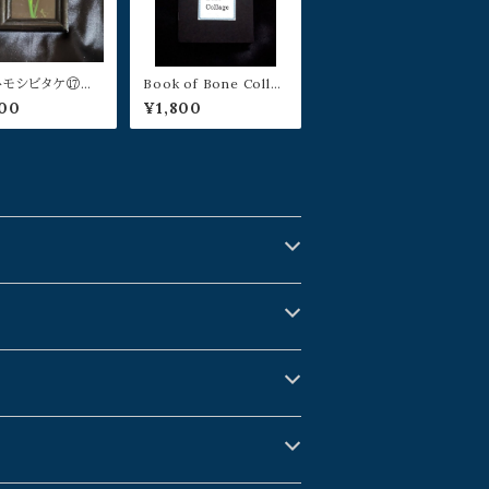
トモシビタケ⑰／
Book of Bone Colla
ダシ
ge／山本佳世
00
¥1,800