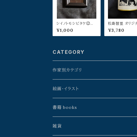
シイノトモシビタケ⑫／
松島智里 オリジ
福本タダシ
レンドティー
¥1,000
¥3,780
CATEGORY
作家別カテゴリ
星野時環
絵画・イラスト
久保田昭宏
よこやまぺん
書籍 books
建石修志
戸田勝久
星野時環
雑貨