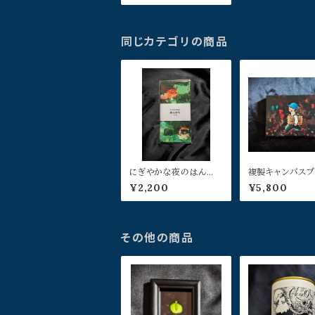
同じカテゴリの商品
にぎやかな夜のはんか
複製キャンバスプ
ち(エメラルド)／よこや
ビスケット少年／
¥2,200
¥5,800
まぺん
まぺん
その他の商品