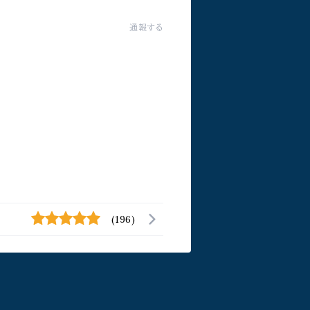
通報する
(196)