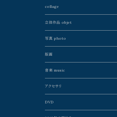
山本佳世
kazeasobi
山本佳世
アトリエJALANJALAN
collage
中川ユウヰチ
建石修志
空中線書局／Atelier空中線
ふじわら工房
山本佳世
立体作品 objet
手製本
川島朗
中村淳次
銀河通信社
雨花
中川ユウヰチ
久保田昭宏
写真 photo
松島智里
ゲツメン
よこやまぺん
中川ユウヰチ
松島智里
星野時環
久保田昭宏
版画
雨花
うたうた星
鴨沢祐仁
よりそう
百瀬靖子
雨花
Erico
イイノチエ
音楽 music
よこやまぺん
mato*noji
森元暢之
タニザワピーチ
久保田昭宏
山本佳世
アクセサリ
イイノチエ
チヨト
ミズタニカエコ
monoclone
星野時環
百瀬靖子
AzulFábrica+spinn
DVD