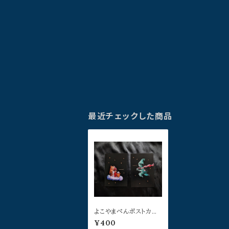
最近チェックした商品
よこやまぺんポストカー
ドセット
¥400