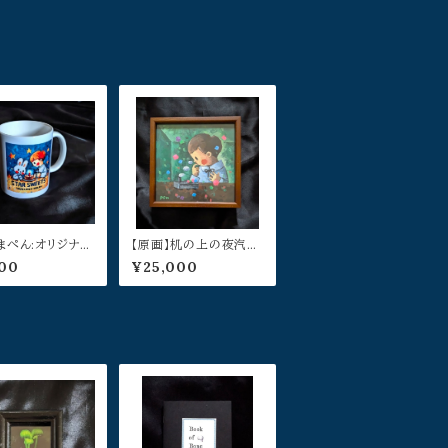
まぺん:オリジナル
【原画】机の上の夜汽車
ップ
／よこやまぺん
00
¥25,000