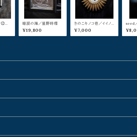
ケ⑫／
暗涙の海／星野時環
きのこキノコ壱／イイノ
see
チエ
¥19,800
¥7,000
¥8,