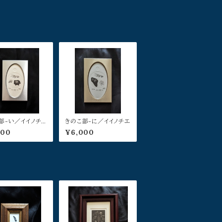
部-い／イイノチ
きのこ部-に／イイノチエ
000
¥6,000