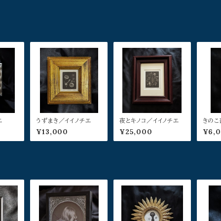
エ
うずまき／イイノチエ
夜とキノコ／イイノチエ
きのこ
エ
¥13,000
¥25,000
¥6,