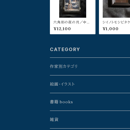
六角形の夜の月／中川
シイノトモシビタ
ユウヰチ
福本タダシ
¥12,100
¥1,000
CATEGORY
作家別カテゴリ
星野時環
絵画・イラスト
久保田昭宏
よこやまぺん
書籍 books
建石修志
戸田勝久
星野時環
雑貨