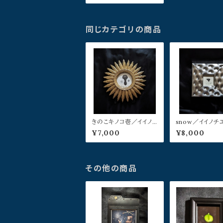
同じカテゴリの商品
きのこキノコ壱／イイノ
snow／イイノチ
チエ
¥7,000
¥8,000
その他の商品