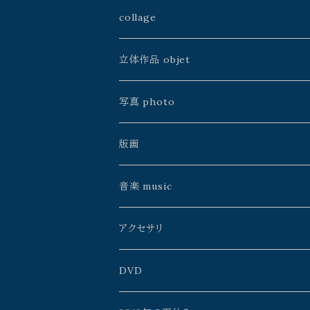
山本佳世
kazeasobi
山本佳世
アトリエJALANJALAN
collage
中川ユウヰチ
建石修志
空中線書局／Atelier空中線
ふじわら工房
山本佳世
立体作品 objet
手製本
川島朗
中村淳次
銀河通信社
雨花
中川ユウヰチ
久保田昭宏
写真 photo
松島智里
ゲツメン
よこやまぺん
中川ユウヰチ
松島智里
星野時環
久保田昭宏
版画
雨花
うたうた星
鴨沢祐仁
よりそう
百瀬靖子
雨花
Erico
イイノチエ
音楽 music
よこやまぺん
mato*noji
森元暢之
タニザワピーチ
久保田昭宏
山本佳世
アクセサリ
イイノチエ
チヨト
ミズタニカエコ
monoclone
星野時環
百瀬靖子
AzulFábrica+spinn
DVD