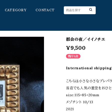
CATEGORY
CONTACT
都会の夜／イイノチエ
¥9,500
残り1点
International shipping
こちらは小さな小さなプレパ
当店でも人気の星空をおひと
size:115×85×20mm
メゾチント 10/13
2021