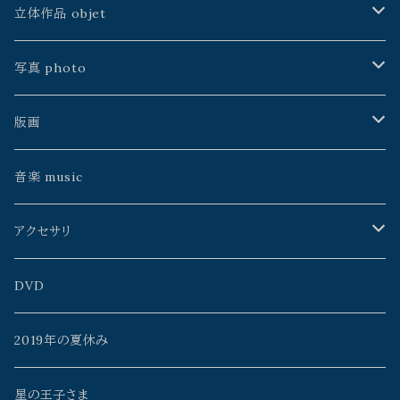
中川ユウヰチ
建石修志
空中線書局／Atelier空中線
ふじわら工房
山本佳世
立体作品 objet
手製本
川島朗
中村淳次
銀河通信社
雨花
中川ユウヰチ
久保田昭宏
写真 photo
松島智里
ゲツメン
よこやまぺん
中川ユウヰチ
松島智里
星野時環
久保田昭宏
版画
雨花
うたうた星
鴨沢祐仁
よりそう
百瀬靖子
雨花
Erico
イイノチエ
音楽 music
よこやまぺん
mato*noji
森元暢之
タニザワピーチ
久保田昭宏
山本佳世
アクセサリ
イイノチエ
チヨト
ミズタニカエコ
monoclone
星野時環
百瀬靖子
AzulFábrica+spinn
DVD
Rosa_Mystica
mono clone
よこやまぺん
川島朗
黒田武志
雨花
2019年の夏休み
中村淳次
meme
山本佳世
Rosa_Mystica
タニザワピーチ
星の王子さま