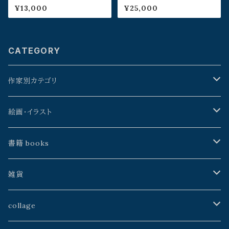
¥13,000
¥25,000
CATEGORY
作家別カテゴリ
星野時環
絵画・イラスト
久保田昭宏
よこやまぺん
書籍 books
建石修志
戸田勝久
星野時環
雑貨
山本佳世
kazeasobi
山本佳世
アトリエJALANJALAN
collage