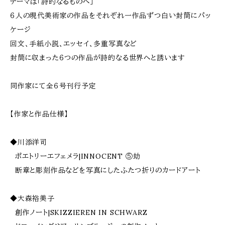
テーマは「詩的なるものへ」
６人の現代美術家の作品をそれぞれ一作品ずつ白い封筒にパッ
ケージ
回文、手紙小説、エッセイ、多重写真など
封筒に収まった６つの作品が詩的なる世界へと誘います
同作家にて全６号刊行予定
【作家と作品仕様】
◆川添洋司
ポエトリーエフェメラ|INNOCENT ⑤劫
断章と彫刻作品などを写真にしたふたつ折りのカードアート
◆大森裕美子
創作ノート|SKIZZIEREN IN SCHWARZ