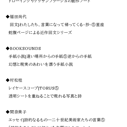
ドローイングやアッサンブラージュの創作ノート
◆福田尚代
回文|わたしたち、言葉になって帰ってくる-抄-⑤星座
蛇腹ページによる近作回文シリーズ
◆BOOKSOUNDS
手紙小説|遠い場所からの手紙⑤逆からの手紙
幻想と現実のあわいを漂う手紙小説
◆村松桂
レイヤースコープ|TORUS⑤
透明シートを重ねることで現れる写真と詩
◆間奈美子
エッセイ|詩的なるもの―二十世紀美術家たちの言葉⑤