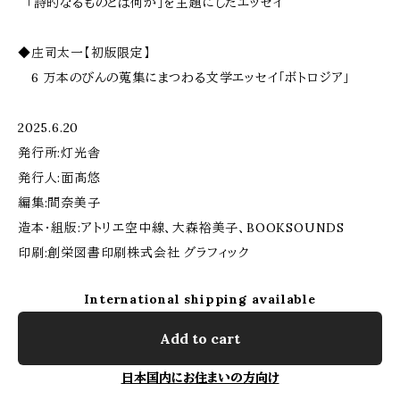
「詩的なるものとは何か」を主題にしたエッセイ
◆庄司太一【初版限定】
6 万本のびんの蒐集にまつわる文学エッセイ「ボトロジア」
2025.6.20
発行所:灯光舎
発行人:面髙悠
編集:間奈美子
造本・組版:アトリエ空中線、大森裕美子、BOOKSOUNDS
印刷:創栄図書印刷株式会社 グラフィック
International shipping available
Add to cart
日本国内にお住まいの方向け