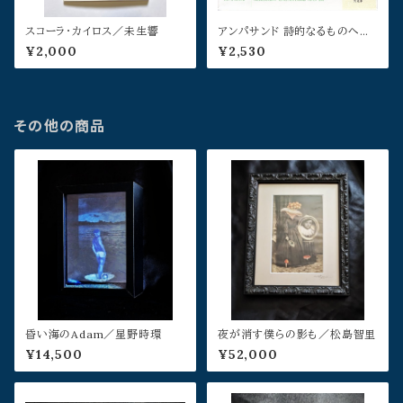
スコーラ・カイロス／未生響
アンパサンド 詩的なるものへ第1
集 第一号
¥2,000
¥2,530
その他の商品
昏い海のAdam／星野時環
夜が消す僕らの影も／松島智里
¥14,500
¥52,000