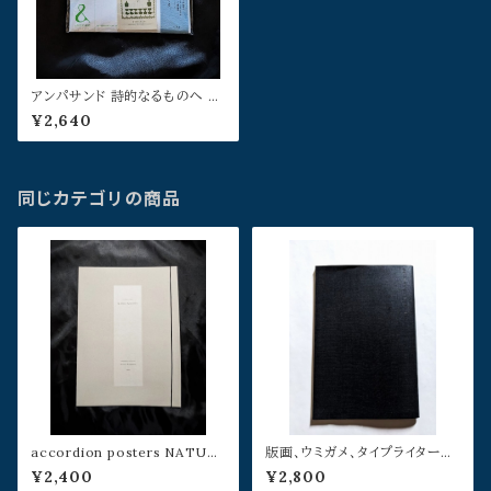
アンパサンド 詩的なるものへ 第
五号:ポエジーが降ってくる
¥2,640
同じカテゴリの商品
accordion posters NATUR
版画、ウミガメ、タイプライターと
A NATURATA／村松桂
その周辺の欲望について／荒木
¥2,400
¥2,800
時彦