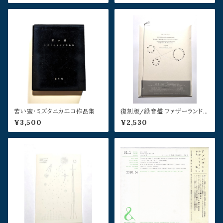
苦い蜜・ミズタニカエコ作品集
復刻版/録音盤 ファザーランド・
ジャンボリー
¥3,500
¥2,530